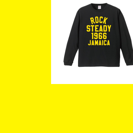
ROCKSTEADY L/S TEE
¥4,500