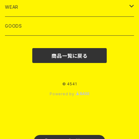
WEAR
T-SHIRTS
GOODS
S/S T-SHIRTS
HOODIE
商品一覧に戻る
L/S T-SHIRTS
CREW SWT
OUTER
© 4541
Powered by
PANTS
TANK TOP