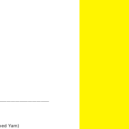
────────────
bed Yarn)