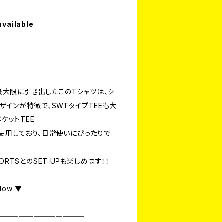
available
E
を最大限に引き出したこのTシャツは、シ
インが特徴で、SWTタイプTEEも大
ポケットTEE
使用しており、日常使いにぴったりで
ORTSとのSET UPも楽しめます！！
elow ▼
────────────