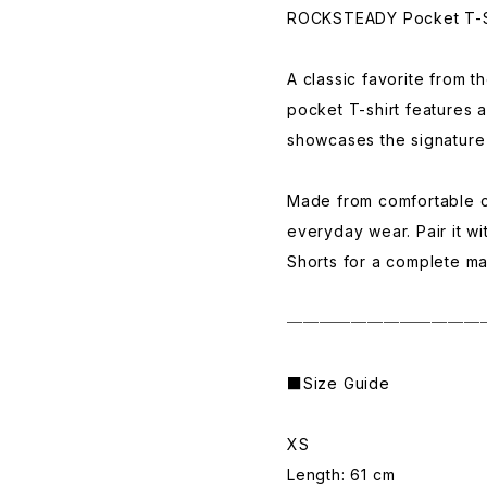
ROCKSTEADY Pocket T-S
A classic favorite from 
pocket T-shirt features a
showcases the signatur
Made from comfortable cot
everyday wear. Pair it w
Shorts for a complete ma
────────────
■Size Guide
XS
Length: 61 cm