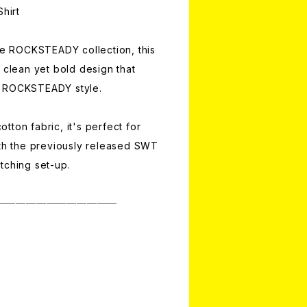
hirt
the ROCKSTEADY collection, this
 clean yet bold design that
e ROCKSTEADY style.
ton fabric, it's perfect for
ith the previously released SWT
tching set-up.
────────────