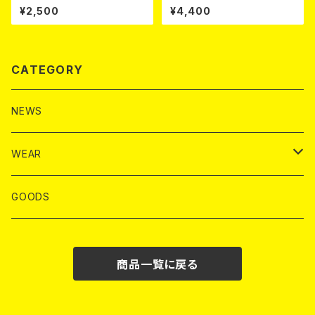
Multi Case
¥2,500
¥4,400
CATEGORY
NEWS
WEAR
T-SHIRTS
GOODS
S/S T-SHIRTS
HOODIE
商品一覧に戻る
L/S T-SHIRTS
CREW SWT