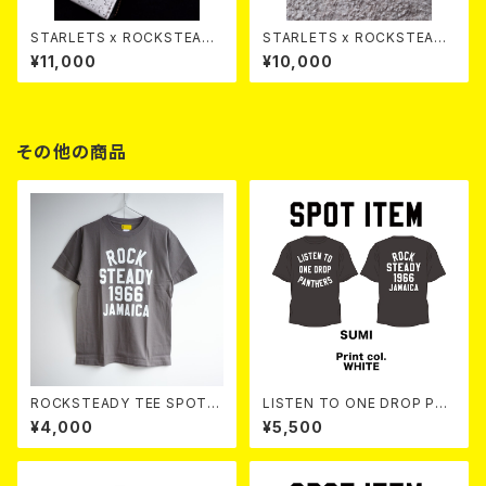
STARLETS x ROCKSTEADY
STARLETS x ROCKSTEADY
Small Wallet SPLASH
Small Wallet
¥11,000
¥10,000
その他の商品
ROCKSTEADY TEE SPOT c
LISTEN TO ONE DROP PAN
ol. H.BLACK
THERS TEE 【 Sumi 】
¥4,000
¥5,500