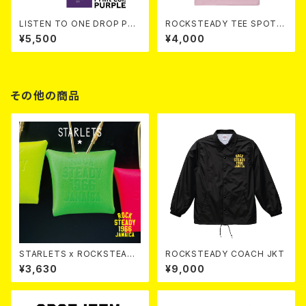
LISTEN TO ONE DROP PAN
ROCKSTEADY TEE SPOT c
THERS TEE 【 White 】
ol. L.PINK
¥5,500
¥4,000
その他の商品
STARLETS x ROCKSTEADY
ROCKSTEADY COACH JKT
Mini Charm
¥3,630
¥9,000