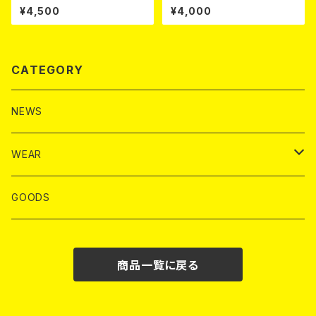
E
¥4,500
¥4,000
CATEGORY
NEWS
WEAR
T-SHIRTS
GOODS
S/S T-SHIRTS
HOODIE
商品一覧に戻る
L/S T-SHIRTS
CREW SWT