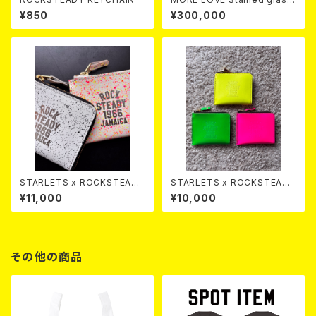
lampshade
¥850
¥300,000
STARLETS x ROCKSTEADY
STARLETS x ROCKSTEADY
Small Wallet SPLASH
Small Wallet
¥11,000
¥10,000
その他の商品