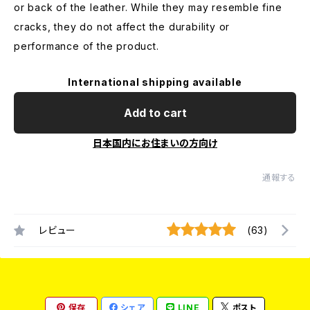
or back of the leather. While they may resemble fine
cracks, they do not affect the durability or
performance of the product.
International shipping available
Add to cart
日本国内にお住まいの方向け
通報する
レビュー
(63)
保存
シェア
LINE
ポスト