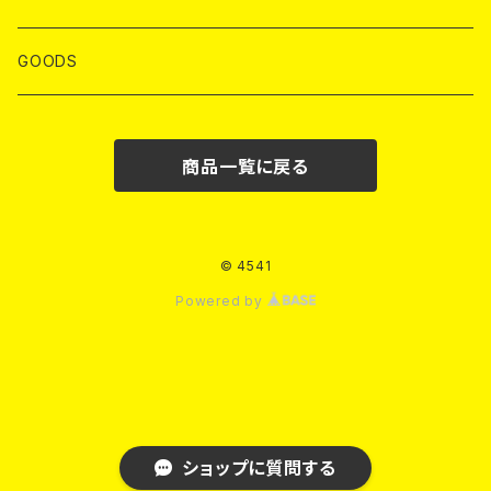
T-SHIRTS
GOODS
S/S T-SHIRTS
HOODIE
商品一覧に戻る
L/S T-SHIRTS
CREW SWT
OUTER
© 4541
Powered by
PANTS
TANK TOP
ショップに質問する