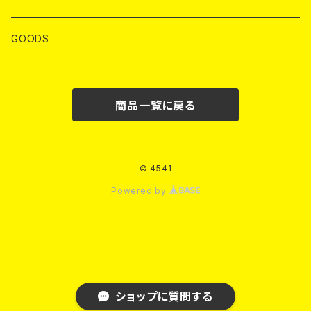
T-SHIRTS
GOODS
S/S T-SHIRTS
HOODIE
商品一覧に戻る
L/S T-SHIRTS
CREW SWT
OUTER
© 4541
Powered by
PANTS
TANK TOP
ショップに質問する