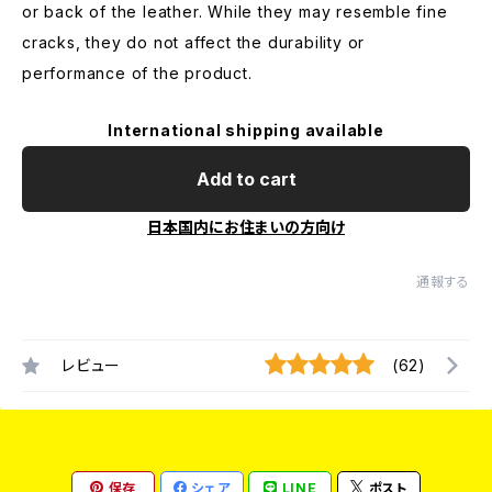
or back of the leather. While they may resemble fine
cracks, they do not affect the durability or
performance of the product.
International shipping available
Add to cart
日本国内にお住まいの方向け
通報する
レビュー
(62)
保存
シェア
LINE
ポスト