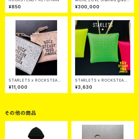
lampshade
¥850
¥300,000
STARLETS x ROCKSTEADY
STARLETS x ROCKSTEADY
Small Wallet SPLASH
Mini Charm
¥11,000
¥3,630
その他の商品