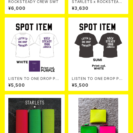
ROCKSTEADY CREW SWT
STARLETS x ROCKSTEADY
Mini Charm
¥6,000
¥3,630
LISTEN TO ONE DROP PAN
LISTEN TO ONE DROP PAN
THERS TEE 【 White 】
THERS TEE 【 Sumi 】
¥5,500
¥5,500