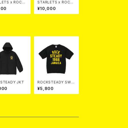
LETS x ROCKS
STARLETS x ROCKS
allet
TEADY Small Wallet
000
¥10,000
SH
ROCKSTEADY JKT
ROCKSTEADY SWT
TEE
000
¥5,800