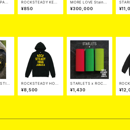
PAPE
ROCKSTEADY KEYC
MORE LOVE Stained
STAR
ER
HAIN
glass lampshade
TEADY Small W
¥850
¥300,000
¥11,
SPLA
STIC
ROCKSTEADY HOO
STARLETS x ROCKS
DIE
TEADY Roll Band
¥8,500
¥1,430
¥12,