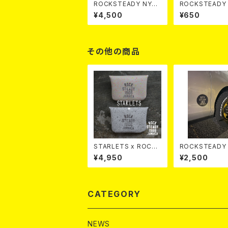
ROCKSTEADY NYL
ROCKSTEADY 
ON BAG
R AIR FRESHN
¥4,500
¥650
その他の商品
STARLETS x ROCKS
ROCKSTEADY 
TEADY Multi Case S
KER
¥4,950
¥2,500
PLASH
CATEGORY
NEWS